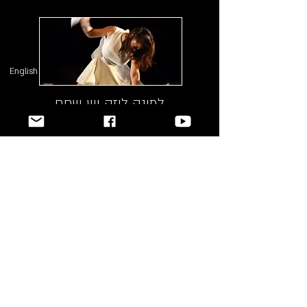
English
למונה ליזה יש שפם
הפקות
CONTACT US
Blackboxstage1@gmail.com
052-404-6483
FOLLOW US
© 2015 BY BLACK BOX קבוצת תיאטרון