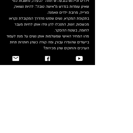
וילדים ופילגש בגבעה ש"זנתה" לבעלה, נחשבות כמי
שאינן עומדות בנדרש מ"אישה טובה": להיות נשואה,
פורייה, מרובת ילדים ונאמנה.
בתקופת המקרא, נשים שסטו מהדרך המקובלת נקראו
מכשפות, זונות, התנכלו להן ונידו אותן לחיות מעבר
לחומה, בשטח ההפקר.
מהו המחיר האישי שמשלמות אותן נשים על מנת לעמוד
בייעודים שהוגדרו עבורן, ומה קורה כשהן חותרות תחת
הערכים והחוקים שהן מכירות?
ההצגה מציעה קריאה מחודשת בסיפורי המקרא
מנקודת מבט רעננה ועכשווית הבוחנת את היסודות
שעיצבו את החברה היהודית ישראלית.
משך ההצגה: 60 דקות
מחזאית | ענבל גנצר
במאית | יעל סלור
מעצבת תפאורה ותלבושות | דלית ענבר
מוזיקה מקורית | דנה אייזן
מעצב תאורה | גיא גלילי
שחקניות | תמר מלאכי, תאיר שמואלוב, הדס ריינוולד.